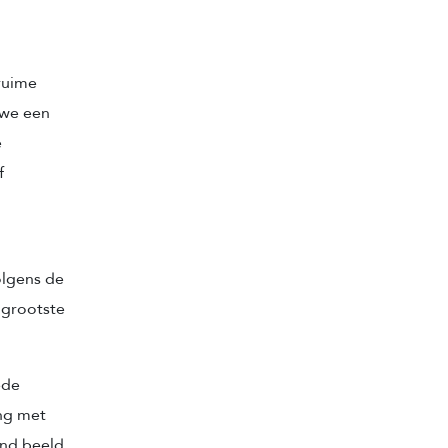
ruime
 we een
e
f
olgens de
 grootste
ede
ing met
end beeld