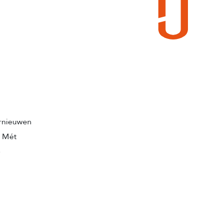
ernieuwen
. Mét
e