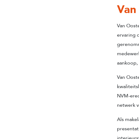
Van 
Van Ooste
ervaring 
gerenomm
medewerke
aankoop, 
Van Ooste
kwaliteit
NVM-erec
netwerk v
Als makel
presentat
interieur