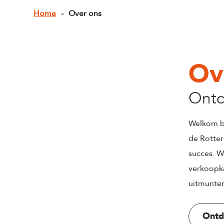
Home
-
Over ons
Ov
Ontd
Welkom bi
de Rotter
succes. W
verkoopka
uitmunte
Ontd