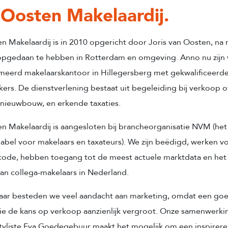
Oosten Makelaardij.
n Makelaardij is in 2010 opgericht door Joris van Oosten, na 
opgedaan te hebben in Rotterdam en omgeving. Anno nu zijn
eerd makelaarskantoor in Hillegersberg met gekwalificeerd
rs. De dienstverlening bestaat uit begeleiding bij verkoop o
nieuwbouw, en erkende taxaties.
n Makelaardij is aangesloten bij brancheorganisatie NVM (het
slabel voor makelaars en taxateurs). We zijn beëdigd, werken v
ode, hebben toegang tot de meest actuele marktdata en het
an collega-makelaars in Nederland.
aar besteden we veel aandacht aan marketing, omdat een go
ie de kans op verkoop aanzienlijk vergroot. Onze samenwerk
styliste Eva Goedegebuur maakt het mogelijk om een inspirer