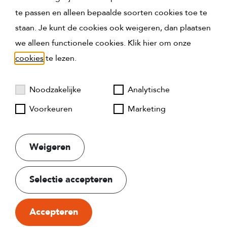
te passen en alleen bepaalde soorten cookies toe te
staan. Je kunt de cookies ook weigeren, dan plaatsen
we alleen functionele cookies. Klik hier om onze
cookies
te lezen.
Noodzakelijke
Analytische
Voorkeuren
Marketing
Weigeren
Huispedia award
Best presterende
Selectie accepteren
Privacyverklaring
makelaar van Rotterdam
Cookies
Accepteren
Website door:
BlackDesk