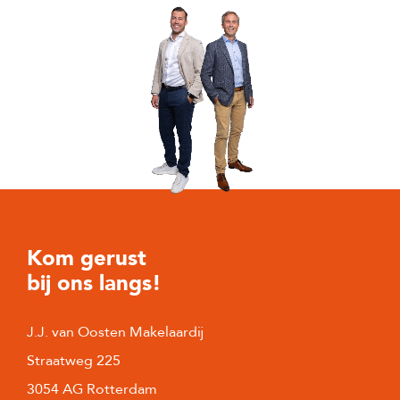
Kom gerust
bij ons langs!
J.J. van Oosten Makelaardij
Straatweg 225
3054 AG Rotterdam