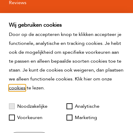
Reviews
J.J. van Oosten Makelaardij is de NVM-makelaar van
de verkoper. Wij adviseren u uw eigen NVM-makelaar
Wij gebruiken cookies
in te schakelen om uw belangen te behartigen bij de
Door op de accepteren knop te klikken accepteer je
aankoop van dit object.
functionele, analytische en tracking cookies. Je hebt
Aan deze aanbiedingstekst kunnen geen rechten
ook de mogelijkheid om specifieke voorkeuren aan
worden ontleend.
te passen en alleen bepaalde soorten cookies toe te
staan. Je kunt de cookies ook weigeren, dan plaatsen
De gebruiksoppervlakte van de woning is
we alleen functionele cookies. Klik hier om onze
opgemeten conform de branchebrede
cookies
te lezen.
meetinstructie (BBMI). De BBMI is gebaseerd op de
NEN2580. De BBMI is bedoeld om een meer
Noodzakelijke
Analytische
eenduidige manier van meten toe te passen voor het
Voorkeuren
Marketing
geven van een indicatie van de gebruiksoppervlakte.
De meetinstructie sluit verschillen in meetuitkomsten