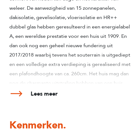
weleer. De aanwezigheid van 15 zonnepanelen,
dakisolatie, gevelisolatie, vloerisolatie en HR++
dubbel glas hebben geresulteerd in een energielabel
A, een wereldse prestatie voor een huis uit 1909. En
dan ook nog een geheel nieuwe fundering uit
2017/2018 waarbij tevens het souterrain is uitgediept
en een volledige extra verdieping is gerealiseerd met
een plafondhoogte van ca. 260cm. Het huis mag dan
nog de charmante uitstraling hebben van een huis
van meer dan 100 jaar oud, maar bezit de kwaliteiten
Lees meer
van een veel nieuwer huis, klaar voor de toekomst.
Het woonhuis is gelegen aan een rustige,
karakteristieke straat en is bovendien gelegen op
Kenmerken.
een perceel eigen grond.