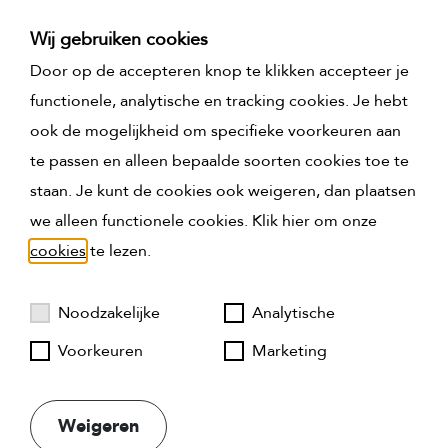
een oppervlakte van ca. 16m2 en heeft ontsluiting
Wij gebruiken cookies
naar de achtertuin en naar de Prinses Margrietlaan.
Door op de accepteren knop te klikken accepteer je
Vanwege de diepte van de tuin en de gunstige
functionele, analytische en tracking cookies. Je hebt
ligging t.o.v. de zon, is er vrijwel de gehele dag een
ook de mogelijkheid om specifieke voorkeuren aan
plekje in de zon te vinden.
te passen en alleen bepaalde soorten cookies toe te
Voortuin: ca. 20m2, gelegen op het noordwesten.
staan. Je kunt de cookies ook weigeren, dan plaatsen
Hier is eventueel ook voldoende ruimte om fietsen
we alleen functionele cookies. Klik hier om onze
e.d. te stallen, maar de afstand tot aan het trottoir en
cookies
te lezen.
het groen voor de deur maakt het extra aantrekkelijk.
Noodzakelijke
Analytische
Bijzonderheden:
- bouwjaar 1921
Voorkeuren
Marketing
- energielabel A
- gelegen op 198m2 eigen grond
Weigeren
- gebruiksoppervlakte wonen ca. 154 m2 (conform