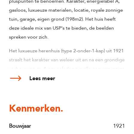
pluspunten te benoemen. Karakter, energielabel A,
gasloos, luxueuze materialen, locatie, royale zonnige
tuin, garage, eigen grond (198m2). Het huis heeft
deze ideale mix van USP's te bieden, de beelden
spreken voor zich.
Het luxueuze herenhuis (type 2-onder-1-kap) uit 1921
straalt het karakter van weleer uit en na een grondige
verbouwing ca. 4 jaar geleden zijn alle nog aanwezige
originele elementen in ere hersteld en ademt het
Lees meer
huis nu pure klasse uit! Dit geweldige huis met een
vrij uitzicht is werkelijk een parel te noemen. De hoge
plafonds vallen direct op bij binnenkomst. Wat een
Kenmerken.
karakteristieke en sfeervolle entree! Daar word je
toch op slag verliefd op? De royale woonkamer met
Bouwjaar
1921
tuingerichte open woonkeuken met een spectaculair