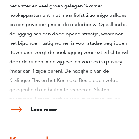
het water en veel groen gelegen 3-kamer
hoekappartement met maar liefst 2 zonnige balkons
en een privé berging in de onderbouw. Opvallend is
de ligging aan een doodlopend straatje, waardoor
het bijzonder rustig wonen is voor stadse begrippen.
Bovendien zorgt de hoekligging voor extra lichtinval
door de ramen in de zijgevel en voor extra privacy
(maar aan 1 zijde buren). De nabijheid van de
Kralingse Plas en het Kralingse Bos bieden volop
gelegenheid om buiten te recreëren. Skaten,
zwemmen, fietsen, barbecueën, zwemmen, zeilen,
kanoën, het kan allemaal.
Lees meer
Winkels en overige voorzieningen voor dagelijkse
behoeften zijn op loopafstand, evenals verschillende