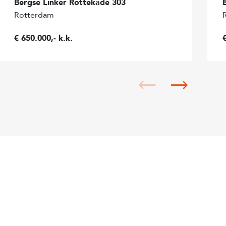
Bergse Linker Rottekade 303
Rotterdam
Zuidwest
€ 650.000,- k.k.
Normaal
Inpandig
Openbaar parkeren
Ja
Matig
Redelijk tot goed