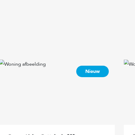
Aan rustige weg, In woonwijk
Plat dak
CV ketel
CV ketel
Nieuw
Achtertuin
Achtertuin
2
46 m