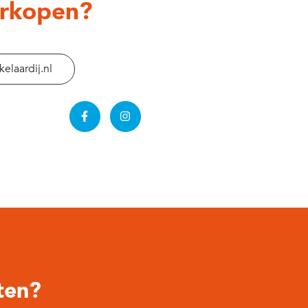
erkopen?
Woonruimte
elaardij.nl
Woonruimte
TV kabel
ten?