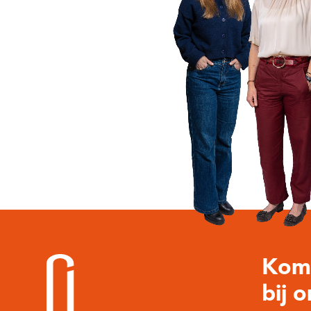
meting.
Kom 
bij 