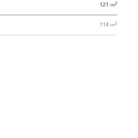
2
121 m
2
114 m
3
494 m
1
C
Grotendeels dubbelglas
2
0 m