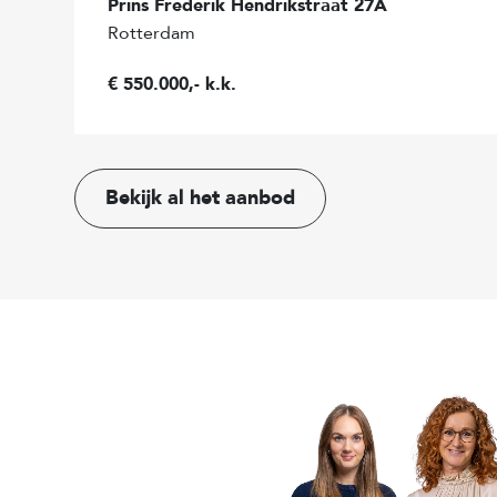
Prins Frederik Hendrikstraat 27A
toepassing
Rotterdam
Oplevering in overleg.
€ 550.000,- k.k.
Voor aanvullende informatie over deze woning kunt 
(adres+huisnummer) bezoeken.
J.J. van Oosten Makelaardij is de NVM-makelaar van 
Bekijk al het aanbod
uw eigen NVM-makelaar in te schakelen om uw belan
aankoop van dit object.
Aan deze aanbiedingstekst kunnen geen rechten wo
De gebruiksoppervlakte van de woning is opgemet
meetinstructie (BBMI). De BBMI is gebaseerd op de
bedoeld om een meer eenduidige manier van meten 
geven van een indicatie van de gebruiksoppervlakte.
verschillen in meetuitkomsten niet volledig uit, doo
interpretatieverschillen, afrondingen of beperkingen