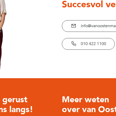
Succesvol v
Huidig gebruik
info@vanoostenmak
Huidge bestemming
010 422 1100
Voorzieningen
gerust
Meer weten
ons langs!
over van Oos