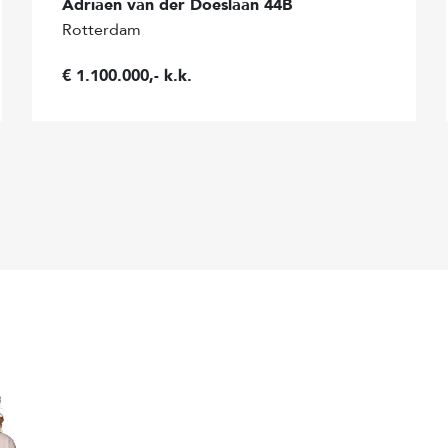
Adriaen van der Doeslaan 44B
Rotterdam
Ligging hoofdtuin
€ 1.100.000,- k.k.
u de eigen website
Kwaliteit tuin
de verkoper. Wij adviseren u
Schuur / Berging
gen te behartigen bij de
Parkeerfaciliteiten
rden ontleend.
en conform de branchebrede
Permanente bewoning
 NEN2580. De BBMI is
toe te passen voor het
Onderhoud binnen
 De meetinstructie sluit
r bijvoorbeeld
Onderhoud buiten
 bij het uitvoeren van de