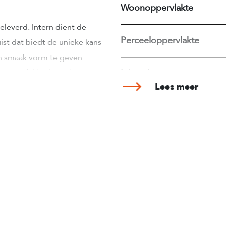
Woonoppervlakte
leverd. Intern dient de
Perceeloppervlakte
st dat biedt de unieke kans
en smaak vorm te geven.
gsmogelijkheden is hier een
Inhoud
Lees meer
Aantal badkamers
ozijnen met HR++ beglazing
 op de begane grond).
Energielabel
het plaatsen van
Isolatie
Externe bergruimte
verdieping. Vanuit de hal
n de achterzijde met deur