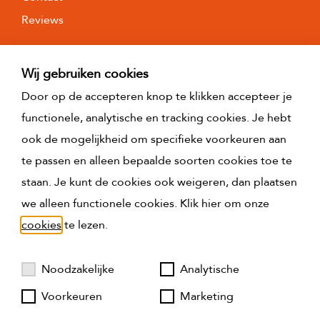
De meetinstructie sluit verschillen in meetuitkomsten
Reviews
niet volledig uit, door bijvoorbeeld
interpretatieverschillen, afrondingen of beperkingen
Wij gebruiken cookies
bij het uitvoeren van de meting.
Door op de accepteren knop te klikken accepteer je
functionele, analytische en tracking cookies. Je hebt
ook de mogelijkheid om specifieke voorkeuren aan
te passen en alleen bepaalde soorten cookies toe te
staan. Je kunt de cookies ook weigeren, dan plaatsen
we alleen functionele cookies. Klik hier om onze
cookies
te lezen.
Noodzakelijke
Analytische
Voorkeuren
Marketing