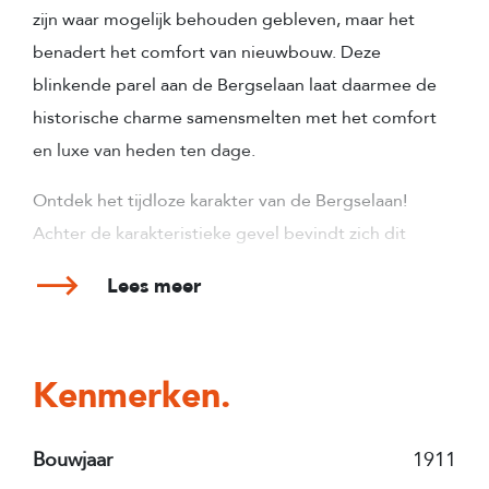
zijn waar mogelijk behouden gebleven, maar het
benadert het comfort van nieuwbouw. Deze
blinkende parel aan de Bergselaan laat daarmee de
historische charme samensmelten met het comfort
en luxe van heden ten dage.
Ontdek het tijdloze karakter van de Bergselaan!
Achter de karakteristieke gevel bevindt zich dit
prachtige turn key 3-kamer hoekappartement dat in
Lees meer
2021 hoogwaardig is gerenoveerd. Daarbij hoort een
woonoppervlakte van ca. 92 m2, een heerlijk ruim
dakterras van ca. 31 m2 waar de zon de gehele dag
Kenmerken.
te vinden is en een spectaculair uitzicht op het
stadscentrum. Gelegen in het geliefde Liskwartier en
Bouwjaar
1911
gezien de hoekligging verrassend licht en met een