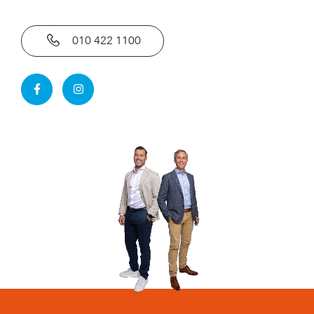
verkoop door een professionele partij
- voorzien van verwarming en warmwater middels cv-
Huidge bestemming
Woonruimte
010 422 1100
ketel (2021)
- airconditioning aanwezig
Voorzieningen
Mechanische
- volledig voorzien van kunststof kozijnen met HR++
ventilatie, TV kabel,
dubbele beglazing
Airconditioning
- VvE-bijdrage thans € 115,- per maand
- parkeren middels een parkeervergunning
- in koopovereenkomst wordt een
ouderdomsclausule opgenomen
- In de koopovereenkomst wordt een niet-
bewonersclausule opgenomen
- projectnotaris van toepassing
Oplevering in overleg.