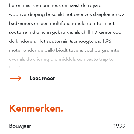
herenhuis is volumineus en naast de royale
woonverdieping beschikt het over zes slaapkamers, 2
badkamers en een multifunctionele ruimte in het
souterrain die nu in gebruik is als chill-TV-kamer voor
de kinderen. Het souterrain (stahoogte ca. 1.96
meter onder de balk) biedt tevens veel bergruimte,
evenals de vliering die middels een vaste trap te
bereiken is.
Lees meer
Het karakteristieke jaren-30 herenhuis beschikt over
een achtertuin op het zuidwesten (ideale zonligging),
gelegen op 148m2 eigen grond, aan de zeer gewilde
Kenmerken.
Adrianalaan in het kindvriendelijke Schiebroek. Dit is
het ideale gezinshuis waar je jarenlang met veel
Bouwjaar
1933
plezier kunt wonen.