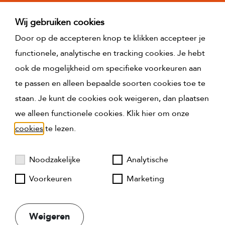
worden ontleend.
Wij gebruiken cookies
De gebruiksoppervlakte van de woning is
Door op de accepteren knop te klikken accepteer je
opgemeten conform de branchebrede
functionele, analytische en tracking cookies. Je hebt
meetinstructie (BBMI). De BBMI is gebaseerd op de
ook de mogelijkheid om specifieke voorkeuren aan
NEN2580. De BBMI is bedoeld om een meer
te passen en alleen bepaalde soorten cookies toe te
eenduidige manier van meten toe te passen voor het
staan. Je kunt de cookies ook weigeren, dan plaatsen
geven van een indicatie van de gebruiksoppervlakte.
we alleen functionele cookies. Klik hier om onze
De meetinstructie sluit verschillen in meetuitkomsten
cookies
te lezen.
niet volledig uit, door bijvoorbeeld
interpretatieverschillen, afrondingen of beperkingen
Noodzakelijke
Analytische
bij het uitvoeren van de meting.
Voorkeuren
Marketing
Weigeren