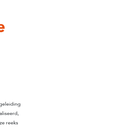
e
geleiding
aliseerd,
eze reeks