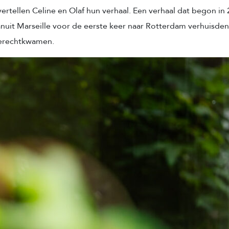
ertellen Celine en Olaf hun verhaal. Een verhaal dat begon in 
vanuit Marseille voor de eerste keer naar Rotterdam verhuisden 
 terechtkwamen.