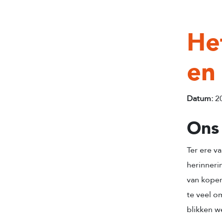
He
en
Datum:
20
Ons 
Ter ere v
herinneri
van koper
te veel o
blikken w