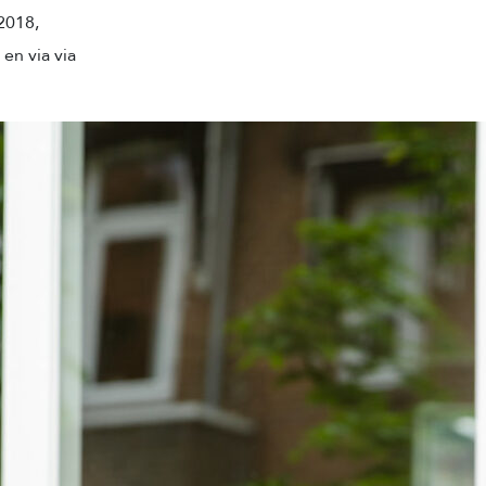
2018,
en via via